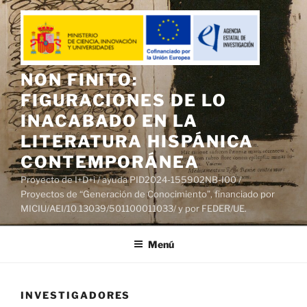
Saltar
al
contenido
NON FINITO:
FIGURACIONES DE LO
INACABADO EN LA
LITERATURA HISPÁNICA
CONTEMPORÁNEA
Proyecto de I+D+i / ayuda PID2024-155902NB-I00 /
Proyectos de “Generación de Conocimiento”, financiado por
MICIU/AEI/10.13039/501100011033/ y por FEDER/UE.
Menú
INVESTIGADORES