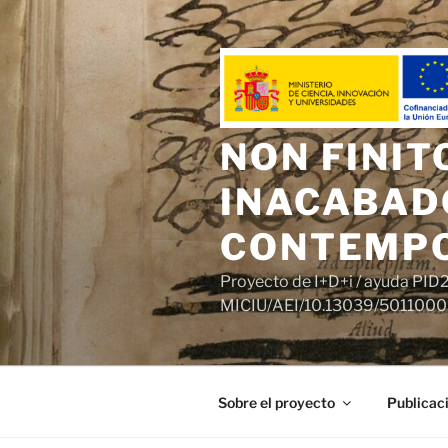
Saltar
al
contenido
NON FINIT
INACABADO
CONTEMP
Proyecto de I+D+i / ayuda PI
MICIU/AEI/10.13039/50110001
Sobre el proyecto
Publicac