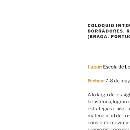
COLOQUIO INTE
BORRADORES, RU
(BRAGA, PORTUG
Lugar:
Escola de Le
Fechas:
7-8 de may
A lo largo de los si
la lusófona, logran 
estrategias a nivel 
materialidad de la e
constante movimiento
propio proceso de e