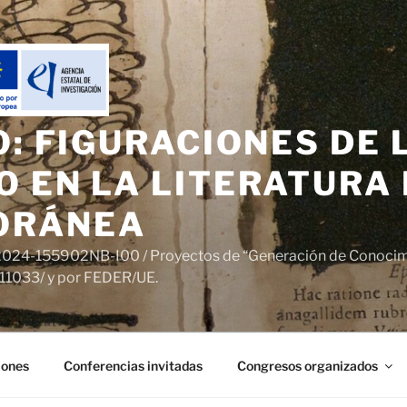
O: FIGURACIONES DE 
 EN LA LITERATURA
ORÁNEA
D2024-155902NB-I00 / Proyectos de “Generación de Conocimi
1033/ y por FEDER/UE.
iones
Conferencias invitadas
Congresos organizados