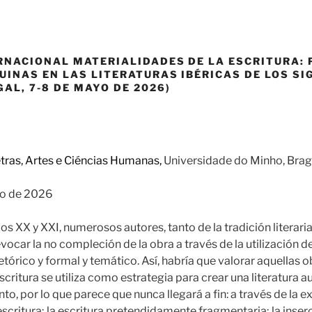
RNACIONAL MATERIALIDADES DE LA ESCRITURA: 
INAS EN LAS LITERATURAS IBÉRICAS DE LOS SIG
AL, 7-8 DE MAYO DE 2026)
tras, Artes e Ciéncias Humanas,
Universidade do Minho, Brag
o de 2026
glos XX y XXI, numerosos autores, tanto de la tradición litera
evocar la no compleción de la obra a través de la utilización d
retórico y formal y temático. Así, habría que valorar aquellas o
scritura se utiliza como estrategia para crear una literatura a
, por lo que parece que nunca llegará a fin: a través de la e
scritura; la escritura pretendidamente fragmentaria; la inser