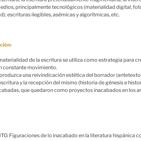
dios, principalmente tecnológicos (materialidad digital, foto
d); escrituras ilegibles, asémicas y algorítmicas, etc.
ción:
materialidad de la escritura se utiliza como estrategia para cr
en constante movimiento.
produzca una reivindicación estética del borrador (antetexto)
critura y la recepción del mismo (historia de génesis e histori
acabadas, que quedaron como proyectos inacabados en los arc
O. Figuraciones de lo inacabado en la literatura hispánica