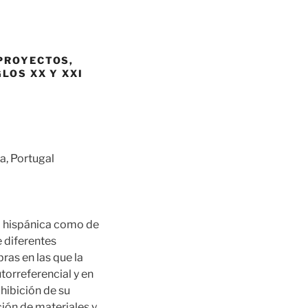
PROYECTOS,
LOS XX Y XXI
a, Portugal
ria hispánica como de
e diferentes
bras en las que la
utorreferencial y en
xhibición de su
ción de materiales y