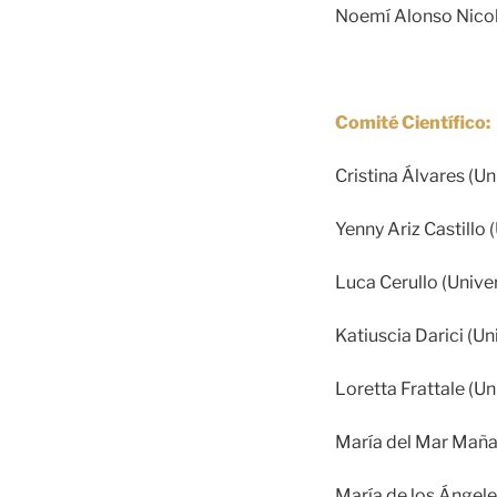
Noemí Alonso Nicolá
Comité Científico:
Cristina Álvares (U
Yenny Ariz Castillo 
Luca Cerullo (Univer
Katiuscia Darici (Uni
Loretta Frattale (Un
María del Mar Maña
María de los Ángele