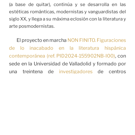
(a base de quitar), continúa y se desarrolla en las
estéticas románticas, modernistas y vanguardistas del
siglo XX, y llega a su máxima eclosión con la literatura y
arte posmodernistas.
El proyecto en marcha
NON FINITO. Figuraciones
de lo inacabado en la literatura hispánica
contemporánea (ref. PID2024-155902NB-I00)
, con
sede en la Universidad de Valladolid y formado por
una treintena de
investigadores
de centros
nacionales y extranjeros, analiza cómo las diferentes
figuraciones de la estética de lo non finito
(inacabamiento, obra en marcha, ilegibilidad,
fragmentariedad, infinitud) surgen como fenómenos
propios de la posmodernidad acompañados de una
profunda reflexión teórica y crítica, y tienen, por un
lado, su continuación hasta las actuales formas
literarias y artísticas, transmediales y digitales